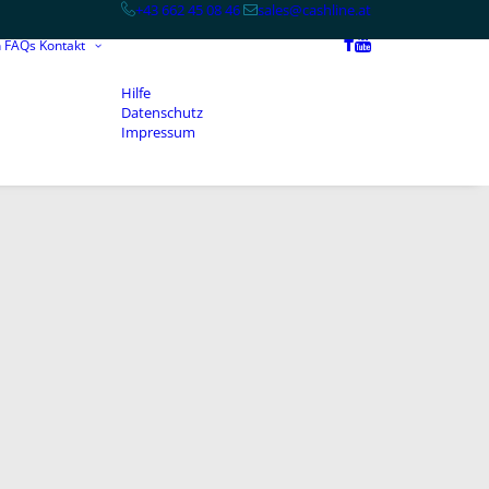
+43 662 45 08 46
sales@cashline.at
n
FAQs
Kontakt
Hilfe
Datenschutz
Impressum