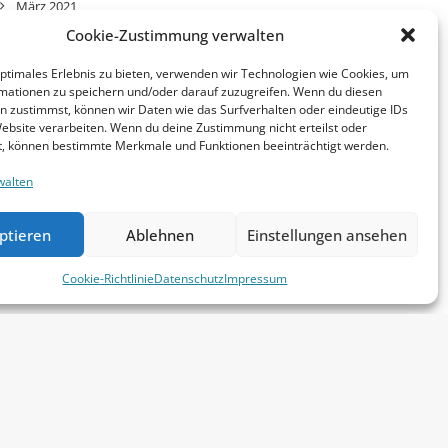
März 2021
Cookie-Zustimmung verwalten
optimales Erlebnis zu bieten, verwenden wir Technologien wie Cookies, um
KATEGORIEN
mationen zu speichern und/oder darauf zuzugreifen. Wenn du diesen
n zustimmst, können wir Daten wie das Surfverhalten oder eindeutige IDs
Website verarbeiten. Wenn du deine Zustimmung nicht erteilst oder
t, können bestimmte Merkmale und Funktionen beeinträchtigt werden.
Allgemein
walten
META
ptieren
Ablehnen
Einstellungen ansehen
Cookie-Richtlinie
Datenschutz
Impressum
Anmelden
Eintrags-Feed
Kommentar-Feed
WordPress.org