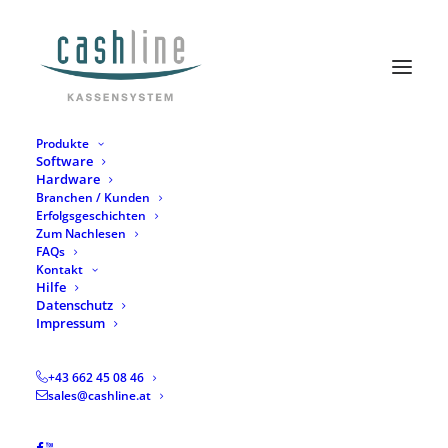
Produkte
Software
VOM ersten MOMENT an in guten
Hardware
Branchen / Kunden
HÄNDEN!
Erfolgsgeschichten
Zum Nachlesen
FAQs
Kontakt
Hilfe
Datenschutz
VOM ersten MOMENT an in guten
Impressum
HÄNDEN!
+43 662 45 08 46
sales@cashline.at
4. März 2021