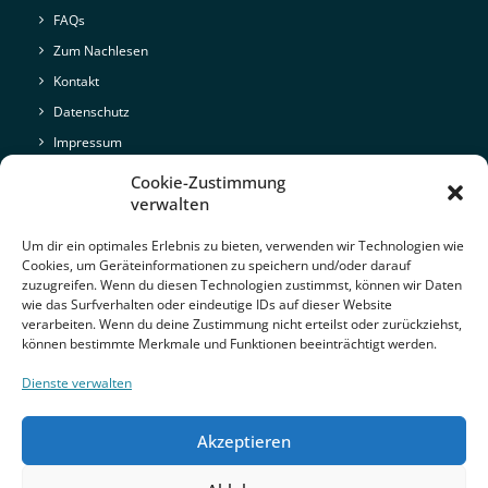
FAQs
Zum Nachlesen
Kontakt
Datenschutz
Impressum
Cookie-Zustimmung
Kontakt
verwalten
Um dir ein optimales Erlebnis zu bieten, verwenden wir Technologien wie
Cookies, um Geräteinformationen zu speichern und/oder darauf
Spin GmbH, Hellbrunner Straße 11A, 5020 Salzburg
zuzugreifen. Wenn du diesen Technologien zustimmst, können wir Daten
wie das Surfverhalten oder eindeutige IDs auf dieser Website
verarbeiten. Wenn du deine Zustimmung nicht erteilst oder zurückziehst,
+43 662 45 08 46
können bestimmte Merkmale und Funktionen beeinträchtigt werden.
sales@cashline.at
Dienste verwalten
Hier ist CashLine zu Hause - Google Maps
Akzeptieren